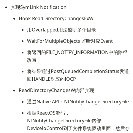
实现SymLink Notification
Hook ReadDirectoryChangesExW 
用Overlapped用法监听多个目录
WaitForMultipleObjects 监听对应Event
将返回的FILE_NOTIFY_INFORMATION中的路径
改写
将结果通过PostQueuedCompletionStatus发送
回HANDLE对应的IOCP
ReadDirectoryChangesW内部实现
通过Native API：NtNotifyChangeDirectoryFile
根据ReactOS源码，
NtNotifyChangeDirectoryFile内部
DeviceIoControl到了文件系统驱动里面，然后存