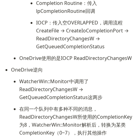
Completion Routine：传入
lpCompletionRoutine回调
IOCP：传入空OVERLAPPED，调用流程
CreateFile → CreateIoCompletionPort → 
ReadDirectoryChangesW → 
GetQueuedCompletionStatus
OneDrive使用的是IOCP ReadDirectoryChangesW
OneDrive逆向
WatcherWin::Monitor中调用了
ReadDirectoryChangesW → 
GetQueuedCompletionStatus这两步
在同一个队列中有多种不同的消息，
ReadDirectoryChangesW所使用的CompletionKey
为8，WatcherWin::Monitor解析后，转换为某类
CompletionKey（0~7），执行其他操作