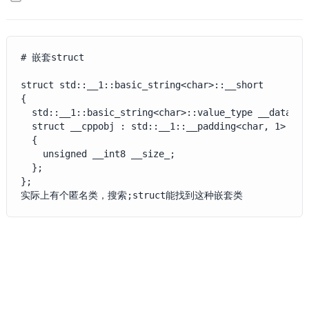
# 嵌套struct

struct std::__1::basic_string<char>::__short

{

  std::__1::basic_string<char>::value_type __data_[23
  struct __cppobj : std::__1::__padding<char, 1>

  {

    unsigned __int8 __size_;

  };

};

实际上有个匿名类，搜索;struct能找到这种嵌套类