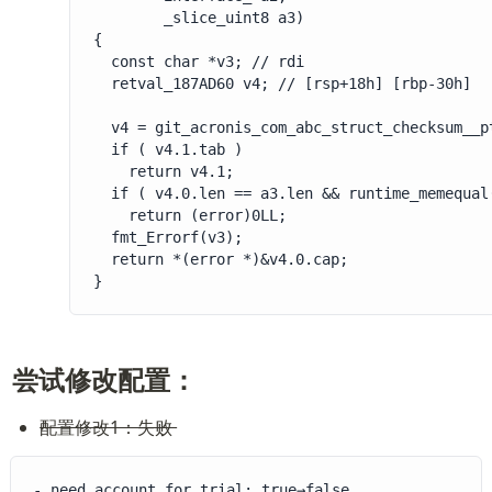
        _slice_uint8 a3)

{

  const char *v3; // rdi

  retval_187AD60 v4; // [rsp+18h] [rbp-30h]

  v4 = git_acronis_com_abc_struct_checksum__p
  if ( v4.1.tab )

    return v4.1;

  if ( v4.0.len == a3.len && runtime_memequal
    return (error)0LL;

  fmt_Errorf(v3);

  return *(error *)&v4.0.cap;

}
尝试修改配置：
配置修改1：失败 
- need_account_for_trial: true→false
