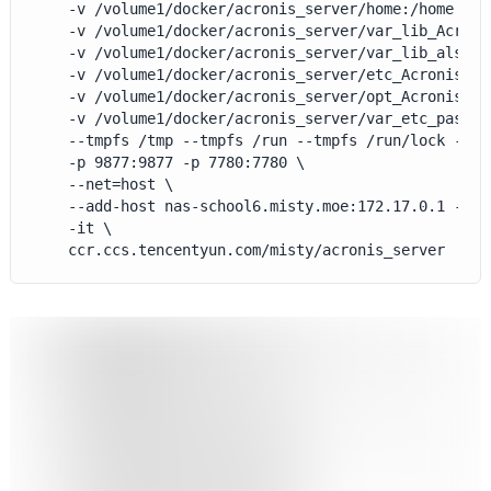
	-v /volume1/docker/acronis_server/home:/home \

	-v /volume1/docker/acronis_server/var_lib_Acronis:/var/lib/Acronis \

	-v /volume1/docker/acronis_server/var_lib_alsdb:/var/lib/alsdb \

	-v /volume1/docker/acronis_server/etc_Acronis:/etc/Acronis \

	-v /volume1/docker/acronis_server/opt_Acronis_var:/opt/acronis/management_agent/var \

	-v /volume1/docker/acronis_server/var_etc_pass:/var/etc_pass \

	--tmpfs /tmp --tmpfs /run --tmpfs /run/lock -v /sys/fs/cgroup:/sys/fs/cgroup:ro \

	-p 9877:9877 -p 7780:7780 \

	--net=host \

	--add-host nas-school6.misty.moe:172.17.0.1 -h nas-school6.misty.moe \

	-it \
