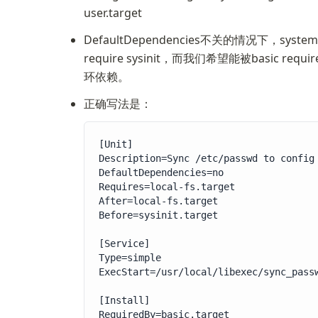
user.target
DefaultDependencies不关的情况下，syst
require sysinit，而我们希望能被basic requ
环依赖。
正确写法是：
[Unit]

Description=Sync /etc/passwd to config 
DefaultDependencies=no

Requires=local-fs.target

After=local-fs.target

Before=sysinit.target

[Service]

Type=simple

ExecStart=/usr/local/libexec/sync_passw
[Install]

RequiredBy=basic.target