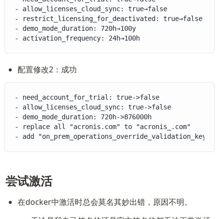
- allow_licenses_cloud_sync: true→false

- restrict_licensing_for_deactivated: true→false

- demo_mode_duration: 720h→100y

- activation_frequency: 24h→100h
配置修改2：成功
- need_account_for_trial: true->false

- allow_licenses_cloud_sync: true->false

- demo_mode_duration: 720h->876000h

- replace all "acronis.com" to "acronis_.com"

- add "on_prem_operations_override_validation_key"
尝试激活
在docker中激活时总会莫名其妙出错，原因不明。