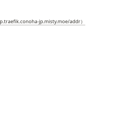
ap.traefik.conoha-jp.misty.moe/addr）